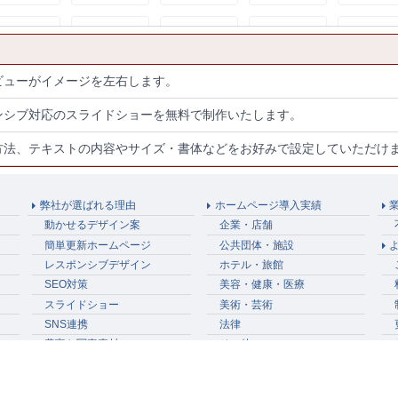
ビューがイメージを左右します。
ンシブ対応のスライドショーを無料で制作いたします。
方法、テキストの内容やサイズ・書体などをお好みで設定していただけ
弊社が選ばれる理由
ホームページ導入実績
動かせるデザイン案
企業・店舗
簡単更新ホームページ
公共団体・施設
レスポンシブデザイン
ホテル・旅館
SEO対策
美容・健康・医療
スライドショー
美術・芸術
SNS連携
法律
豊富な写真素材
その他
アクセス解析
Googleマップ