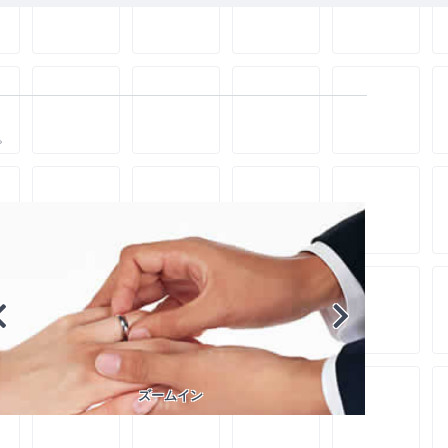
。
ズームイン