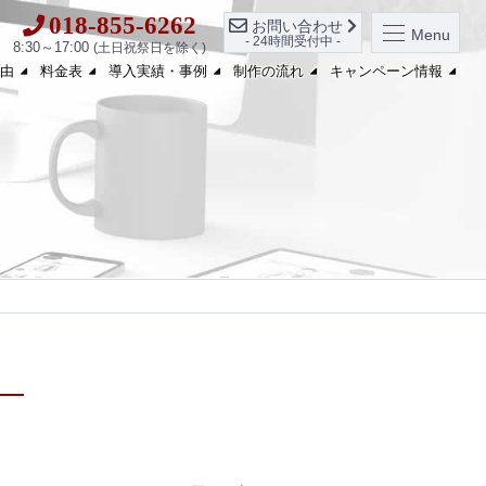
018-855-6262
お問い合わせ
Menu
- 24時間受付中 -
8:30～17:00
(土日祝祭日を除く)
由
料金表
導入実績・事例
制作の流れ
キャンペーン情報
。