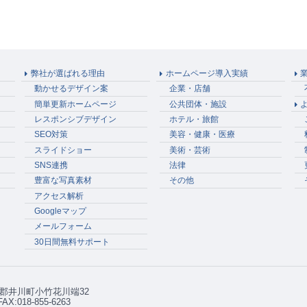
弊社が選ばれる理由
ホームページ導入実績
動かせるデザイン案
企業・店舗
簡単更新ホームページ
公共団体・施設
レスポンシブデザイン
ホテル・旅館
SEO対策
美容・健康・医療
スライドショー
美術・芸術
SNS連携
法律
豊富な写真素材
その他
アクセス解析
Googleマップ
メールフォーム
30日間無料サポート
秋田郡井川町小竹花川端32
 FAX:018-855-6263