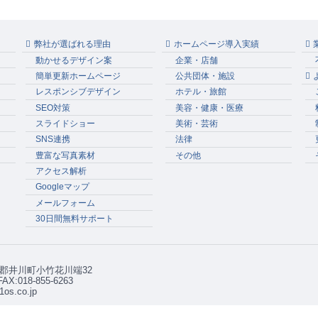
弊社が選ばれる理由
ホームページ導入実績
動かせるデザイン案
企業・店舗
簡単更新ホームページ
公共団体・施設
レスポンシブデザイン
ホテル・旅館
SEO対策
美容・健康・医療
スライドショー
美術・芸術
SNS連携
法律
豊富な写真素材
その他
アクセス解析
Googleマップ
メールフォーム
30日間無料サポート
秋田郡井川町小竹花川端32
 FAX:018-855-6263
1os.co.jp