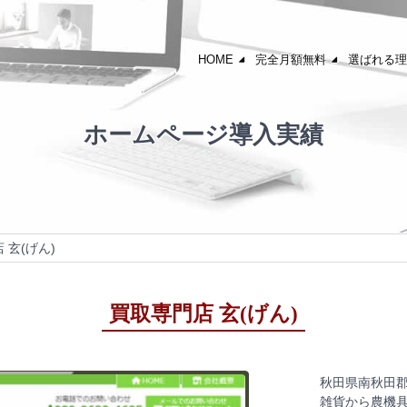
HOME
完全月額無料
選ばれる理
ホームページ導入実績
 玄(げん)
買取専門店 玄(げん)
秋田県南秋田郡
雑貨から農機具