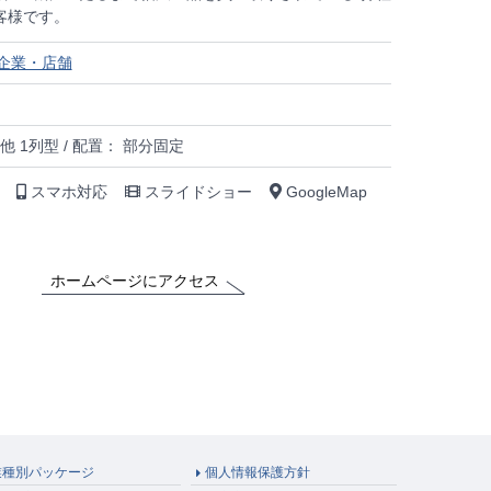
客様です。
企業・店舗
他 1列型 / 配置： 部分固定
スマホ対応
スライドショー
GoogleMap
ホームページにアクセス
業種別パッケージ
個人情報保護方針