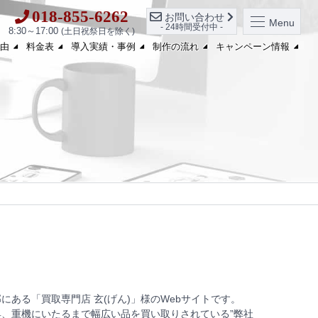
018-855-6262
お問い合わせ
Menu
- 24時間受付中 -
8:30～17:00
(土日祝祭日を除く)
由
料金表
導入実績・事例
制作の流れ
キャンペーン情報
にある「買取専門店 玄(げん)」様のWebサイトです。
、重機にいたるまで幅広い品を買い取りされている”弊社