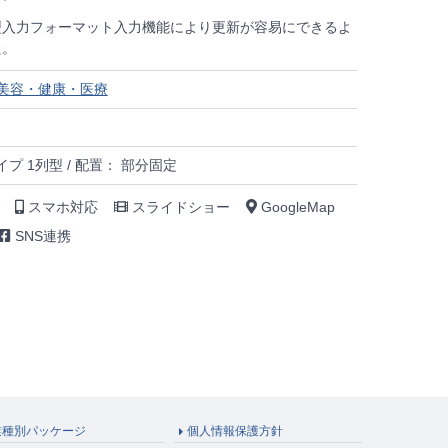
型入力フォーマット入力機能により更新が容易にできるよ
た。
美容・健康・医療
プ 1列型 / 配置： 部分固定
スマホ対応
スライドショー
GoogleMap
SNS連携
業種別パッケージ
個人情報保護方針