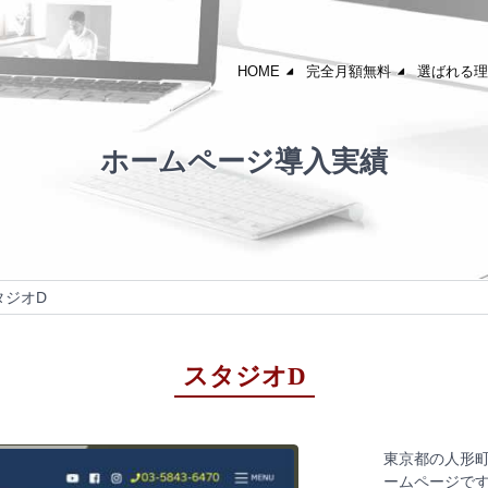
HOME
完全月額無料
選ばれる理
ホームページ導入実績
タジオD
スタジオD
東京都の人形
ームページで