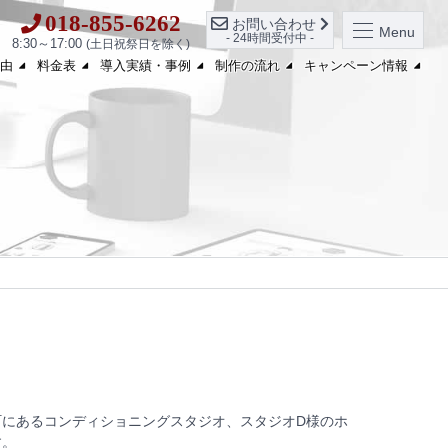
018-855-6262
お問い合わせ
Menu
- 24時間受付中 -
8:30～17:00
(土日祝祭日を除く)
由
料金表
導入実績・事例
制作の流れ
キャンペーン情報
町にあるコンディショニングスタジオ、スタジオD様のホ
す。