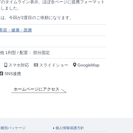
rブログのタイムライン表示、ほぼ全ページに提携フォーマット
装しました。
は、今回が2度目のご依頼になります。
美容・健康・医療
他 1列型 / 配置： 部分固定
スマホ対応
スライドショー
GoogleMap
SNS連携
ホームページにアクセス
業種別パッケージ
個人情報保護方針