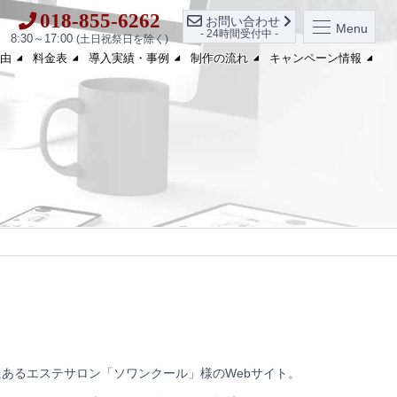
018-855-6262
お問い合わせ
Menu
- 24時間受付中 -
8:30～17:00
(土日祝祭日を除く)
由
料金表
導入実績・事例
制作の流れ
キャンペーン情報
あるエステサロン「ソワンクール」様のWebサイト。