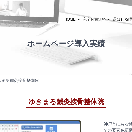
HOME
完全月額無料
選ばれる理
ホームページ導入実績
きまる鍼灸接骨整体院
ゆきまる鍼灸接骨整体院
神戸市にある鍼
ての要素を総