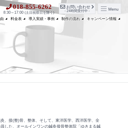
018-855-6262
お問い合わせ
Menu
- 24時間受付中 -
8:30～17:00
(土日祝祭日を除く)
由
料金表
導入実績・事例
制作の流れ
キャンペーン情報
灸、接(整)骨、整体、そして、東洋医学、西洋医学、全
動員した、オールインワンの鍼灸接骨整体院「ゆきまる鍼