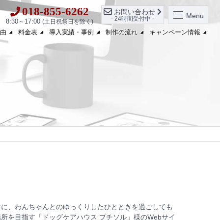
018-855-6262
お問い合わせ
Menu
- 24時間受付中 -
8:30～17:00
(土日祝祭日を除く)
由
料金表
導入実績・事例
制作の流れ
キャンペーン情報
方に、わんちゃんとのゆっくりしたひとときを過ごしても
所を目指す「ドッグケアハウス プチソル」様のWebサイ