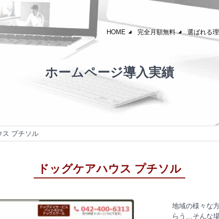
HOME
完全月額無料
選ばれる理
ホームページ導入実績
ス プチソル
ドッグケアハウス プチソル
地域の様々な
らう…そんな場