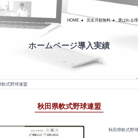
HOME
完全月額無料
選ばれる理
ホームページ導入実績
県軟式野球連盟
秋田県軟式野球連盟
秋田県軟式野球