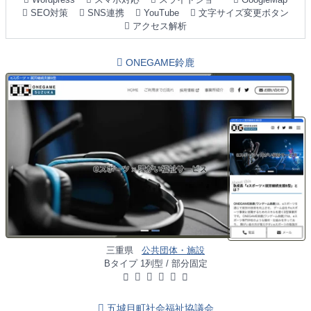
SEO対策
SNS連携
YouTube
文字サイズ変更ボタン
アクセス解析
ONEGAME鈴鹿
三重県
公共団体・施設
Bタイプ 1列型 / 部分固定
五城目町社会福祉協議会